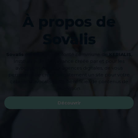
À propos de
Sovalis
Sovalis
est née de la volonté commune de
KERIALIS
,
Institution de Prévoyance créée par et pour les
avocats, et de deux agences digitales, de vous
permettre de créer gratuitement un site pour votre
cabinet d’avocats et de bénéficier de contenus de
formation.
Découvrir