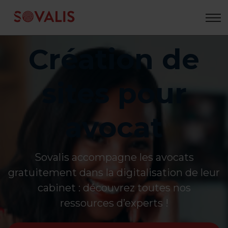
Aller
au
contenu
Création de
sites pour
avocat
Sovalis accompagne les avocats
gratuitement dans la digitalisation de leur
cabinet : découvrez toutes nos
ressources d’experts !