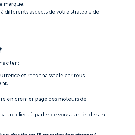
de marque.
à différents aspects de votre stratégie de
?
 citer :
urrence et reconnaissable par tous.
ent.
ître en premier page des moteurs de
 votre client à parler de vous au sein de son
tion de site en 15 minutes top chrono !