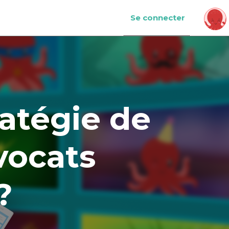
Se connecter
atégie de
vocats
?