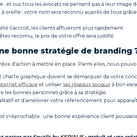
 et oui, tous les avocats ne pensent pas à leur image 
à oreille : votre nom sera reconnu auprès de tous grâce 
été s’accroit, les clients afflueront plus rapidement.
êtes reconnu, le prix de votre offre sera justifié.
une bonne stratégie de branding 
re d’action à mettre en place. Parmi elles, nous pouvons
 et charte graphique doivent se démarquer de votre conc
internet efficace
et utiliser
ses réseaux sociaux
à bon esci
dre les bonnes personnes grâce à sa stratégie.
alitatif et d’améliorer votre référencement pour appara
soit irréprochable : une bonne expérience client poussera
ez passer par Sovalis by
KERIALIS
: gratuit et une créa