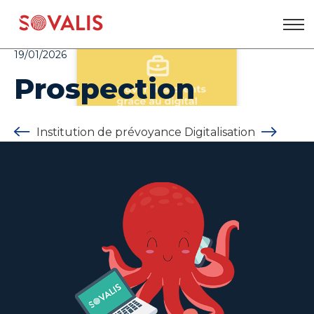
Aller
au
contenu
19/01/2026
Prospection
Institution de prévoyance
Digitalisation